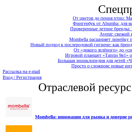
Спецп
От цветов до пения птиц: M
Фингербук от Abumba: для м
Проверенные летние бренды: 
Avenir: свежий 
Mombella расширяет линейку п
Новый подход к послеродовой гигиене: как брен
От «дикого зелёного» до «си
Игровой планшет «Таппи 9в1» о
Большая энциклопедия для детей «Ч
Просто о сложном: новые ин
Рассылка на e-mail
Вход / Регистрация
Отраслевой ресурс
Mombella: инновации для рынка и доверие ро