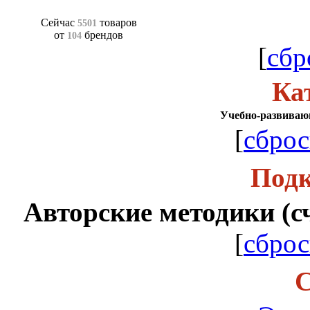
Сейчас
товаров
5501
от
брендов
104
[
сбр
Ка
Учебно-развиваю
[
сброс
Подк
Авторские методики (сче
[
сброс
С