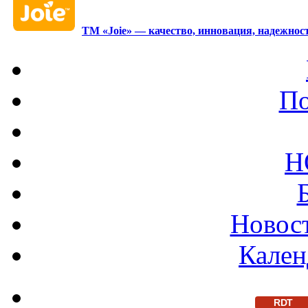
ТМ «Joie» — качество, инновация, надежност
По
Н
Новост
Кален
RDT