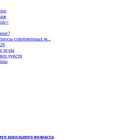
ции
даж
sic»
ание?
просы современных м...
026
е игры
мир чувств
lama
его школьного возраста