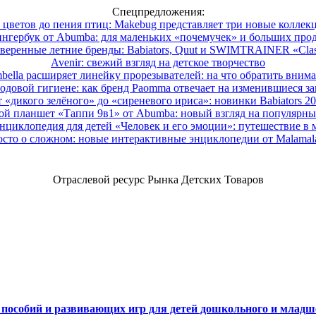
Спецпредложения:
 цветов до пения птиц: Makebug представляет три новые коллек
нгербук от Abumba: для маленьких «почемучек» и больших про
веренные летние бренды: Babiators, Quut и SWIMTRAINER «Clas
Avenir: свежий взгляд на детское творчество
ella расширяет линейку прорезывателей: на что обратить вним
одовой гигиене: как бренд Paomma отвечает на изменившиеся за
 «дикого зелёного» до «сиреневого ириса»: новинки Babiators 2
ой планшет «Таппи 9в1» от Abumba: новый взгляд на популярны
нциклопедия для детей «Человек и его эмоции»: путешествие в 
сто о сложном: новые интерактивные энциклопедии от Malama
Отраслевой ресурс Рынка Детских Товаров
х пособий и развивающих игр для детей дошкольного и младш