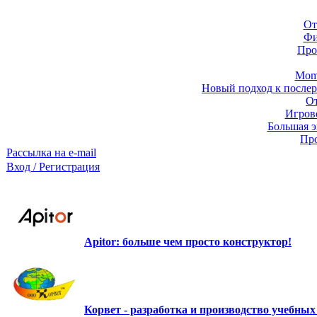
От
Фи
Про
Momb
Новый подход к послер
От
Игров
Большая э
Про
Рассылка на e-mail
Вход / Регистрация
Apitor: больше чем просто конструктор!
Корвет - разработка и производство учебны