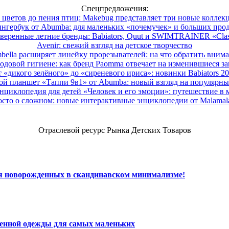
Спецпредложения:
 цветов до пения птиц: Makebug представляет три новые коллек
нгербук от Abumba: для маленьких «почемучек» и больших про
веренные летние бренды: Babiators, Quut и SWIMTRAINER «Clas
Avenir: свежий взгляд на детское творчество
ella расширяет линейку прорезывателей: на что обратить вним
одовой гигиене: как бренд Paomma отвечает на изменившиеся за
 «дикого зелёного» до «сиреневого ириса»: новинки Babiators 2
ой планшет «Таппи 9в1» от Abumba: новый взгляд на популярны
нциклопедия для детей «Человек и его эмоции»: путешествие в 
сто о сложном: новые интерактивные энциклопедии от Malama
Отраслевой ресурс Рынка Детских Товаров
ля новорожденных в скандинавском минимализме!
венной одежды для самых маленьких