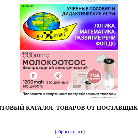
РЕКЛАМА
ООО "КОРВЕТ" ИНН: 7803021829
РЕКЛАМА
ООО "АРТИАЛ" ИНН: 9731017574
ТОВЫЙ КАТАЛОГ ТОВАРОВ ОТ ПОСТАВЩИ
[
сбросить все
]