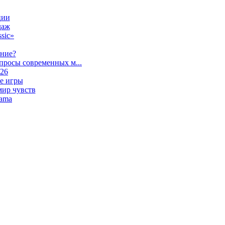
ции
даж
sic»
ание?
просы современных м...
026
е игры
мир чувств
lama