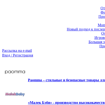
От
Фи
Про
Momb
Новый подход к послер
От
Игров
Большая э
Про
Рассылка на e-mail
Вход / Регистрация
Paomma – стильные и безопасные товары д
«Малек Бэби» - производство высококачест