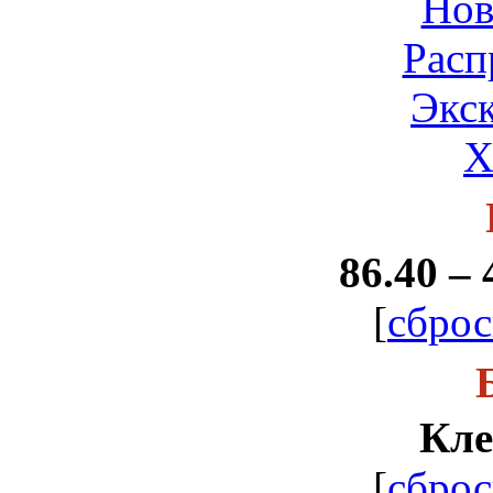
Нов
Расп
Экс
Х
86.40 – 
[
сброс
Кле
[
сброс