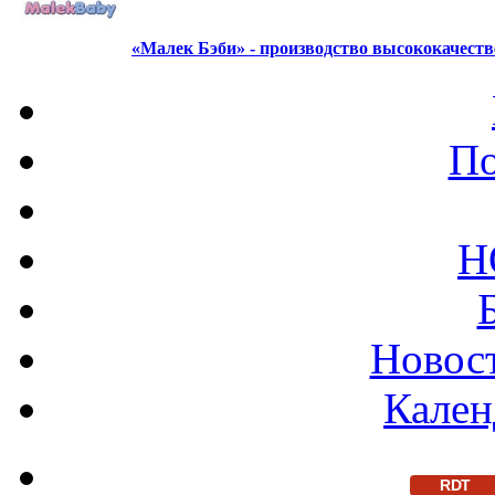
«Малек Бэби» - производство высококачест
По
Н
Новост
Кален
RDT