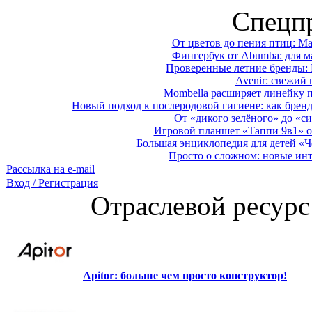
Спецп
От цветов до пения птиц: M
Фингербук от Abumba: для м
Проверенные летние бренды: 
Avenir: свежий 
Mombella расширяет линейку п
Новый подход к послеродовой гигиене: как брен
От «дикого зелёного» до «си
Игровой планшет «Таппи 9в1» о
Большая энциклопедия для детей «Ч
Просто о сложном: новые ин
Рассылка на e-mail
Вход / Регистрация
Отраслевой ресурс
Apitor: больше чем просто конструктор!