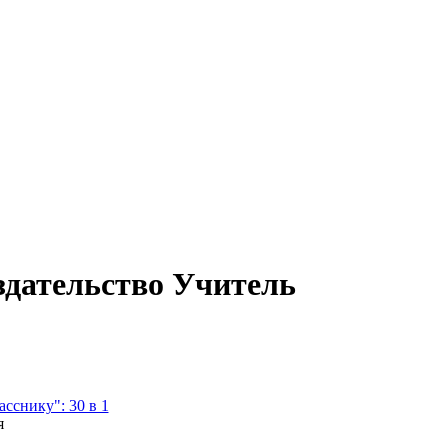
Издательство Учитель
сснику": 30 в 1
я