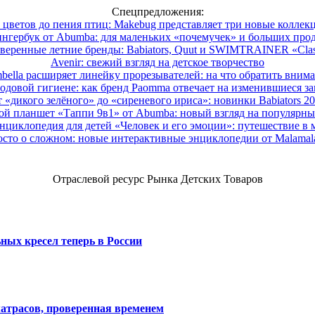
Спецпредложения:
 цветов до пения птиц: Makebug представляет три новые коллек
нгербук от Abumba: для маленьких «почемучек» и больших про
веренные летние бренды: Babiators, Quut и SWIMTRAINER «Clas
Avenir: свежий взгляд на детское творчество
ella расширяет линейку прорезывателей: на что обратить вним
одовой гигиене: как бренд Paomma отвечает на изменившиеся за
 «дикого зелёного» до «сиреневого ириса»: новинки Babiators 2
ой планшет «Таппи 9в1» от Abumba: новый взгляд на популярны
нциклопедия для детей «Человек и его эмоции»: путешествие в 
сто о сложном: новые интерактивные энциклопедии от Malama
Отраслевой ресурс Рынка Детских Товаров
ных кресел теперь в России
атрасов, проверенная временем