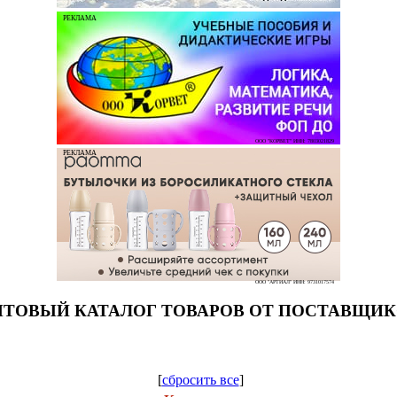
РЕКЛАМА
ООО "КОРВЕТ" ИНН: 7803021829
РЕКЛАМА
ООО "АРТИАЛ" ИНН: 9731017574
ТОВЫЙ КАТАЛОГ ТОВАРОВ ОТ ПОСТАВЩИ
[
сбросить все
]