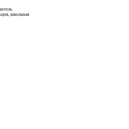
читель
кция, школьная