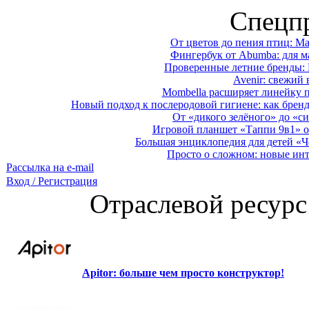
Спецп
От цветов до пения птиц: M
Фингербук от Abumba: для м
Проверенные летние бренды: 
Avenir: свежий 
Mombella расширяет линейку п
Новый подход к послеродовой гигиене: как брен
От «дикого зелёного» до «си
Игровой планшет «Таппи 9в1» о
Большая энциклопедия для детей «Ч
Просто о сложном: новые ин
Рассылка на e-mail
Вход / Регистрация
Отраслевой ресурс
Apitor: больше чем просто конструктор!