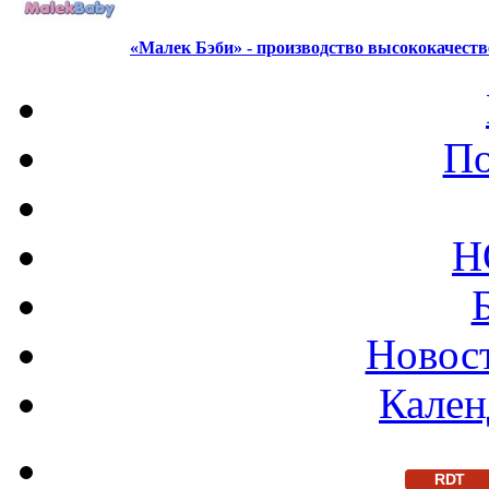
«Малек Бэби» - производство высококачест
По
Н
Новост
Кален
RDT