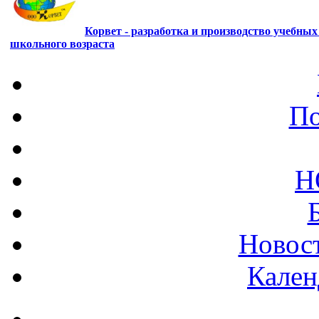
Корвет - разработка и производство учебны
школьного возраста
По
Н
Новост
Кален