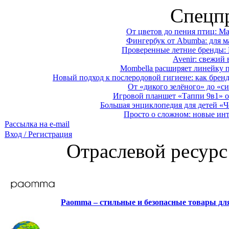
Спецп
От цветов до пения птиц: M
Фингербук от Abumba: для м
Проверенные летние бренды: 
Avenir: свежий 
Mombella расширяет линейку п
Новый подход к послеродовой гигиене: как брен
От «дикого зелёного» до «си
Игровой планшет «Таппи 9в1» о
Большая энциклопедия для детей «Ч
Просто о сложном: новые ин
Рассылка на e-mail
Вход / Регистрация
Отраслевой ресурс
Paomma – стильные и безопасные товары д