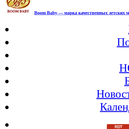
Boom Baby — марка качественных детских м
По
Н
Новост
Кален
RDT