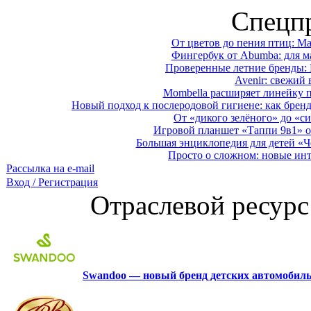
Спецп
От цветов до пения птиц: M
Фингербук от Abumba: для м
Проверенные летние бренды: 
Avenir: свежий 
Mombella расширяет линейку п
Новый подход к послеродовой гигиене: как брен
От «дикого зелёного» до «си
Игровой планшет «Таппи 9в1» о
Большая энциклопедия для детей «Ч
Просто о сложном: новые ин
Рассылка на e-mail
Вход / Регистрация
Отраслевой ресурс
Swandoo — новый бренд детских автомобиль