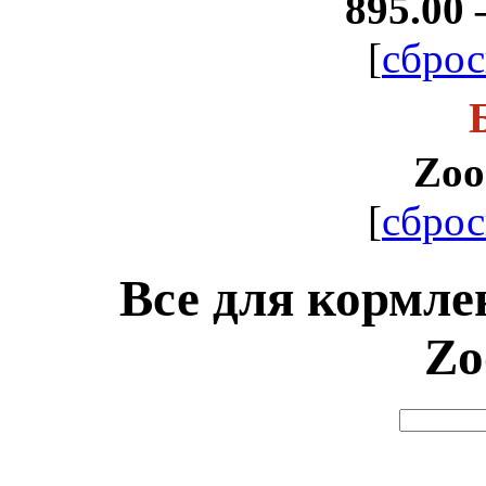
895.00 
[
сброс
Zoo
[
сброс
Все для кормл
Zo