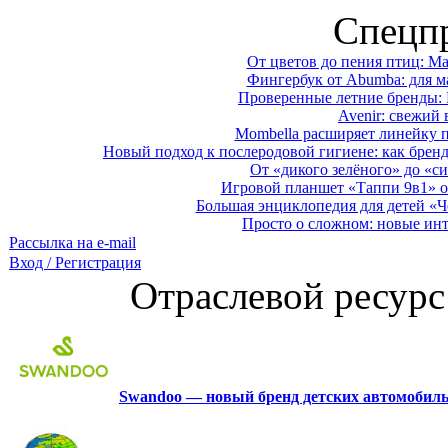
Спецп
От цветов до пения птиц: M
Фингербук от Abumba: для м
Проверенные летние бренды: 
Avenir: свежий 
Mombella расширяет линейку п
Новый подход к послеродовой гигиене: как брен
От «дикого зелёного» до «си
Игровой планшет «Таппи 9в1» о
Большая энциклопедия для детей «Ч
Просто о сложном: новые ин
Рассылка на e-mail
Вход / Регистрация
Отраслевой ресурс
Swandoo — новый бренд детских автомобиль