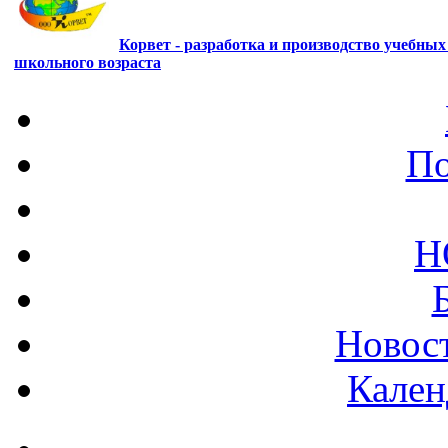
Корвет - разработка и производство учебны
школьного возраста
По
Н
Новост
Кален