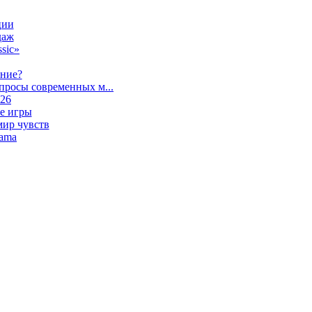
ции
даж
sic»
ание?
просы современных м...
026
е игры
мир чувств
lama