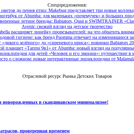
Спецпредложения:
 цветов до пения птиц: Makebug представляет три новые коллек
нгербук от Abumba: для маленьких «почемучек» и больших про
веренные летние бренды: Babiators, Quut и SWIMTRAINER «Clas
Avenir: свежий взгляд на детское творчество
ella расширяет линейку прорезывателей: на что обратить вним
одовой гигиене: как бренд Paomma отвечает на изменившиеся за
 «дикого зелёного» до «сиреневого ириса»: новинки Babiators 2
ой планшет «Таппи 9в1» от Abumba: новый взгляд на популярны
нциклопедия для детей «Человек и его эмоции»: путешествие в 
сто о сложном: новые интерактивные энциклопедии от Malama
Отраслевой ресурс Рынка Детских Товаров
ля новорожденных в скандинавском минимализме!
атрасов, проверенная временем