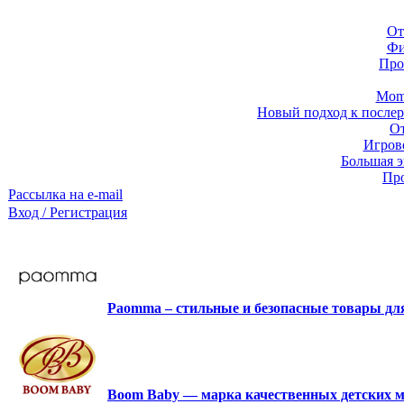
От
Фи
Про
Momb
Новый подход к послер
От
Игров
Большая э
Про
Рассылка на e-mail
Вход / Регистрация
Paomma – стильные и безопасные товары д
Boom Baby — марка качественных детских м