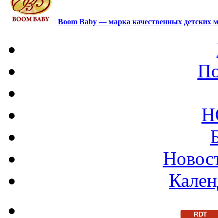
Boom Baby — марка качественных детских м
По
Н
Новост
Кален
RDT