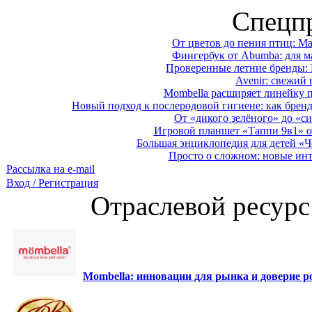
Спецп
От цветов до пения птиц: M
Фингербук от Abumba: для м
Проверенные летние бренды: 
Avenir: свежий 
Mombella расширяет линейку п
Новый подход к послеродовой гигиене: как брен
От «дикого зелёного» до «си
Игровой планшет «Таппи 9в1» о
Большая энциклопедия для детей «Ч
Просто о сложном: новые ин
Рассылка на e-mail
Вход / Регистрация
Отраслевой ресурс
Mombella: инновации для рынка и доверие ро