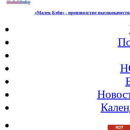
«Малек Бэби» - производство высококачест
По
Н
Новост
Кален
RDT