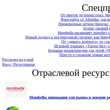
Спецп
От цветов до пения птиц: M
Фингербук от Abumba: для м
Проверенные летние бренды: 
Avenir: свежий 
Mombella расширяет линейку п
Новый подход к послеродовой гигиене: как брен
От «дикого зелёного» до «си
Игровой планшет «Таппи 9в1» о
Большая энциклопедия для детей «Ч
Просто о сложном: новые ин
Рассылка на e-mail
Вход / Регистрация
Отраслевой ресурс
Mombella: инновации для рынка и доверие ро