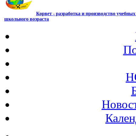
Корвет - разработка и производство учебны
школьного возраста
По
Н
Новост
Кален