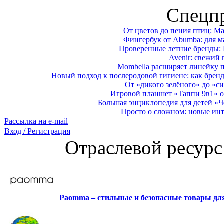
Спецп
От цветов до пения птиц: M
Фингербук от Abumba: для м
Проверенные летние бренды: 
Avenir: свежий 
Mombella расширяет линейку п
Новый подход к послеродовой гигиене: как брен
От «дикого зелёного» до «си
Игровой планшет «Таппи 9в1» о
Большая энциклопедия для детей «Ч
Просто о сложном: новые ин
Рассылка на e-mail
Вход / Регистрация
Отраслевой ресурс
Paomma – стильные и безопасные товары д