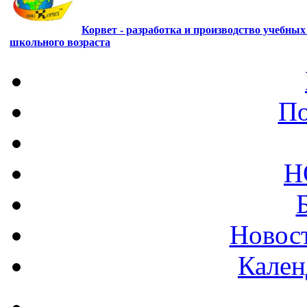
Корвет - разработка и производство учебны
школьного возраста
По
Н
Новост
Кален