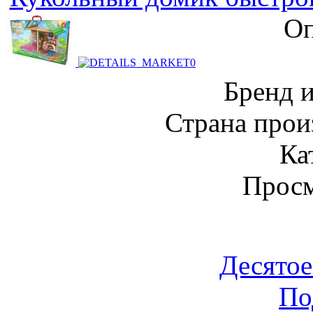
Оп
Бренд 
Страна прои
Ка
Просм
Десятое
По