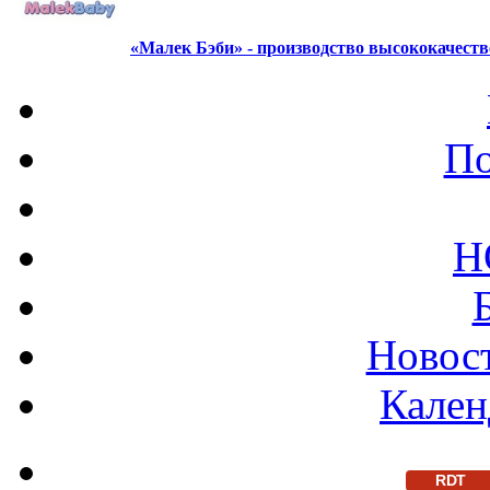
«Малек Бэби» - производство высококачест
По
Н
Новост
Кален
RDT