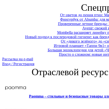
Спецп
От цветов до пения птиц: M
Фингербук от Abumba: для м
Проверенные летние бренды: 
Avenir: свежий 
Mombella расширяет линейку п
Новый подход к послеродовой гигиене: как брен
От «дикого зелёного» до «си
Игровой планшет «Таппи 9в1» о
Большая энциклопедия для детей «Ч
Просто о сложном: новые ин
Рассылка на e-mail
Вход / Регистрация
Отраслевой ресурс
Paomma – стильные и безопасные товары д