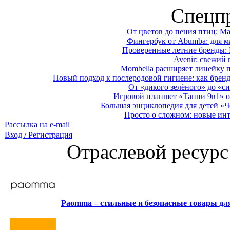
Спецп
От цветов до пения птиц: M
Фингербук от Abumba: для м
Проверенные летние бренды: 
Avenir: свежий 
Mombella расширяет линейку п
Новый подход к послеродовой гигиене: как брен
От «дикого зелёного» до «си
Игровой планшет «Таппи 9в1» о
Большая энциклопедия для детей «Ч
Просто о сложном: новые ин
Рассылка на e-mail
Вход / Регистрация
Отраслевой ресурс
Paomma – стильные и безопасные товары д