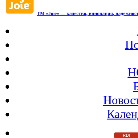
ТМ «Joie» — качество, инновация, надежност
По
Н
Новост
Кален
RDT