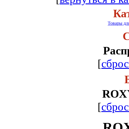
Ка
Товары дл
С
Расп
[
сброс
ROX
[
сброс
ROX