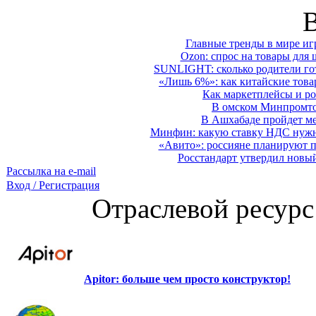
Главные тренды в мире иг
Ozon: спрос на товары для 
SUNLIGHT: сколько родители гот
«Лишь 6%»: как китайские това
Как маркетплейсы и ро
В омском Минпромтор
В Ашхабаде пройдет ме
Минфин: какую ставку НДС нужно
«Авито»: россияне планируют по
Росстандарт утвердил новы
Рассылка на e-mail
Вход / Регистрация
Отраслевой ресурс
Apitor: больше чем просто конструктор!