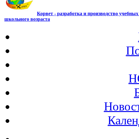
Корвет - разработка и производство учебны
школьного возраста
По
Н
Новост
Кален