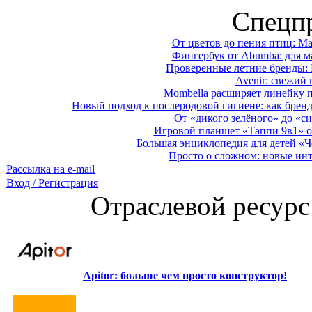
Спецп
От цветов до пения птиц: M
Фингербук от Abumba: для м
Проверенные летние бренды: 
Avenir: свежий 
Mombella расширяет линейку п
Новый подход к послеродовой гигиене: как брен
От «дикого зелёного» до «си
Игровой планшет «Таппи 9в1» о
Большая энциклопедия для детей «Ч
Просто о сложном: новые ин
Рассылка на e-mail
Вход / Регистрация
Отраслевой ресурс
Apitor: больше чем просто конструктор!