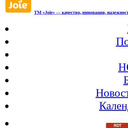
ТМ «Joie» — качество, инновация, надежност
По
Н
Новост
Кален
RDT