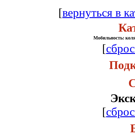
[
вернуться в ка
Ка
Мобильность: коля
[
сброс
Подк
С
Экс
[
сброс