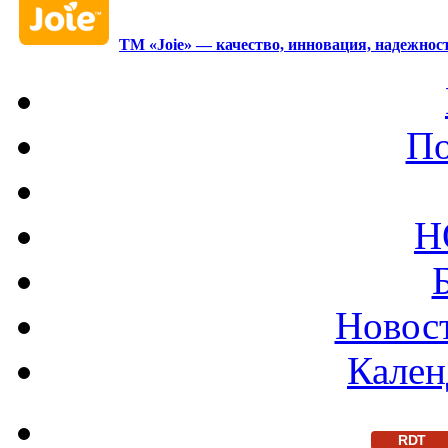
ТМ «Joie» — качество, инновация, надежност
По
Н
Новост
Кален
RDT