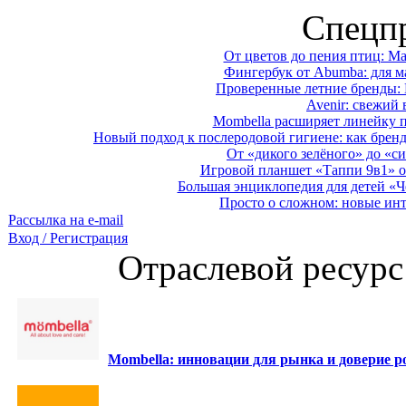
Спецп
От цветов до пения птиц: M
Фингербук от Abumba: для м
Проверенные летние бренды: 
Avenir: свежий 
Mombella расширяет линейку п
Новый подход к послеродовой гигиене: как брен
От «дикого зелёного» до «си
Игровой планшет «Таппи 9в1» о
Большая энциклопедия для детей «Ч
Просто о сложном: новые ин
Рассылка на e-mail
Вход / Регистрация
Отраслевой ресурс
Mombella: инновации для рынка и доверие ро