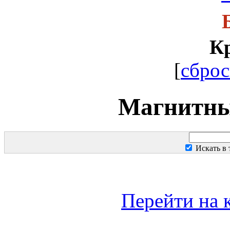
К
[
сброс
Магнитны
Искать в
Перейти на 