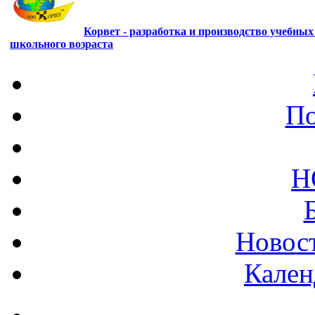
Корвет - разработка и производство учебны
школьного возраста
По
Н
Новост
Кален