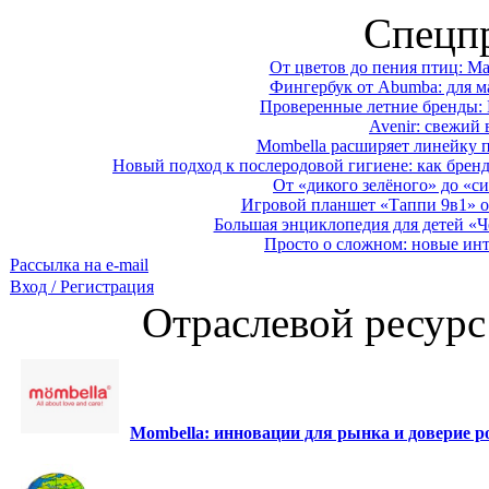
Спецп
От цветов до пения птиц: M
Фингербук от Abumba: для м
Проверенные летние бренды: 
Avenir: свежий 
Mombella расширяет линейку п
Новый подход к послеродовой гигиене: как брен
От «дикого зелёного» до «си
Игровой планшет «Таппи 9в1» о
Большая энциклопедия для детей «Ч
Просто о сложном: новые ин
Рассылка на e-mail
Вход / Регистрация
Отраслевой ресурс
Mombella: инновации для рынка и доверие ро