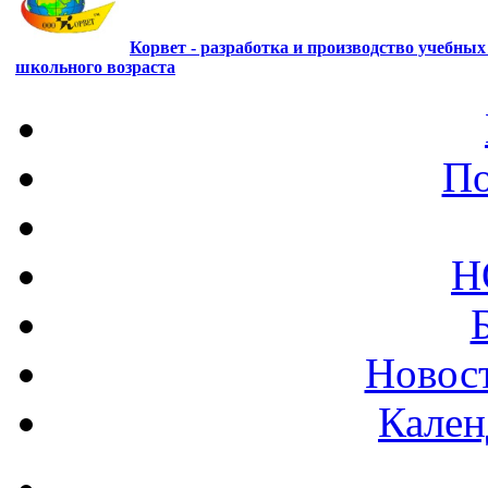
Корвет - разработка и производство учебны
школьного возраста
По
Н
Новост
Кален