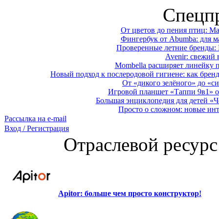
Спецп
От цветов до пения птиц: M
Фингербук от Abumba: для м
Проверенные летние бренды: 
Avenir: свежий 
Mombella расширяет линейку п
Новый подход к послеродовой гигиене: как брен
От «дикого зелёного» до «си
Игровой планшет «Таппи 9в1» о
Большая энциклопедия для детей «Ч
Просто о сложном: новые ин
Рассылка на e-mail
Вход / Регистрация
Отраслевой ресурс
Apitor: больше чем просто конструктор!