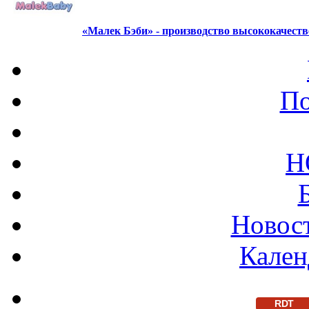
«Малек Бэби» - производство высококачест
По
Н
Новост
Кален
RDT