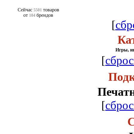
Сейчас
товаров
5501
от
брендов
104
[
сбр
Ка
Игры, и
[
сброс
Подк
Печат
[
сброс
С