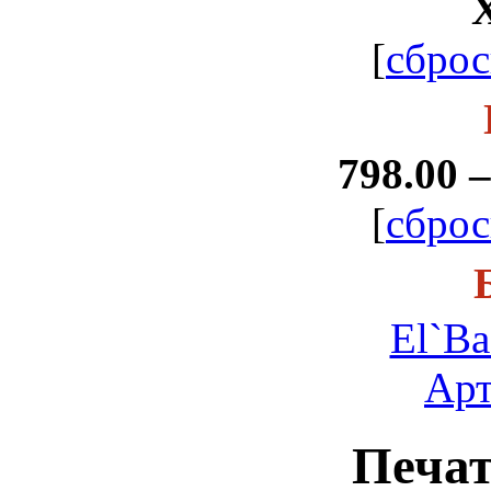
[
сброс
798.00 –
[
сброс
El`Ba
Арт
Печа