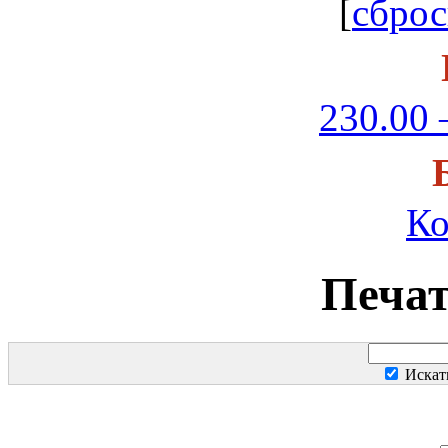
[
сброс
230.00 
Ко
Печа
Искат