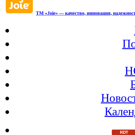
ТМ «Joie» — качество, инновация, надежност
По
Н
Новост
Кален
RDT