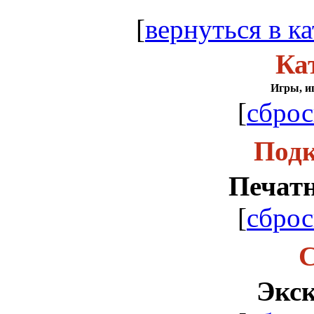
[
вернуться в ка
Ка
Игры, и
[
сброс
Подк
Печат
[
сброс
С
Экс