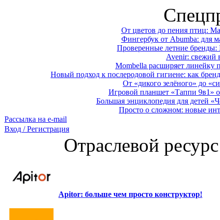
Спецп
От цветов до пения птиц: M
Фингербук от Abumba: для м
Проверенные летние бренды: 
Avenir: свежий 
Mombella расширяет линейку п
Новый подход к послеродовой гигиене: как брен
От «дикого зелёного» до «си
Игровой планшет «Таппи 9в1» о
Большая энциклопедия для детей «Ч
Просто о сложном: новые ин
Рассылка на e-mail
Вход / Регистрация
Отраслевой ресурс
Apitor: больше чем просто конструктор!