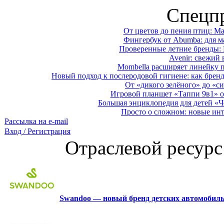
Спецп
От цветов до пения птиц: M
Фингербук от Abumba: для м
Проверенные летние бренды: 
Avenir: свежий 
Mombella расширяет линейку п
Новый подход к послеродовой гигиене: как брен
От «дикого зелёного» до «си
Игровой планшет «Таппи 9в1» о
Большая энциклопедия для детей «Ч
Просто о сложном: новые ин
Рассылка на e-mail
Вход / Регистрация
Отраслевой ресурс
Swandoo — новый бренд детских автомобиль