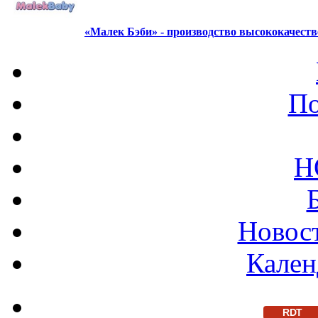
«Малек Бэби» - производство высококачест
По
Н
Новост
Кален
RDT