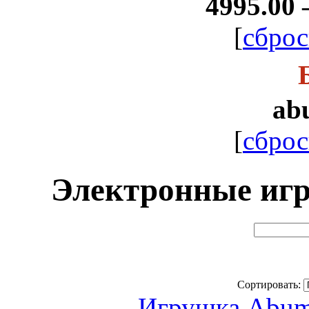
4995.00 
[
сброс
ab
[
сброс
Электронные иг
Сортировать:
Игрушка Abu