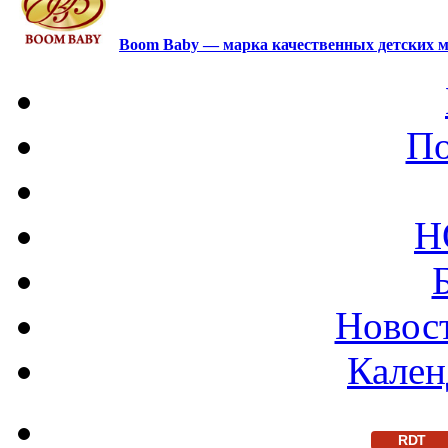
Boom Baby — марка качественных детских м
По
Н
Новост
Кален
RDT