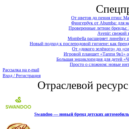
Спецп
От цветов до пения птиц: M
Фингербук от Abumba: для м
Проверенные летние бренды: 
Avenir: свежий 
Mombella расширяет линейку п
Новый подход к послеродовой гигиене: как брен
От «дикого зелёного» до «си
Игровой планшет «Таппи 9в1» о
Большая энциклопедия для детей «Ч
Просто о сложном: новые ин
Рассылка на e-mail
Вход / Регистрация
Отраслевой ресурс
Swandoo — новый бренд детских автомобиль