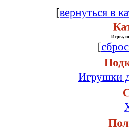
[
вернуться в ка
Ка
Игры, и
[
сброс
Подк
Игрушки 
С
Пол