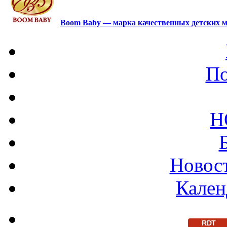
Boom Baby — марка качественных детских м
По
Н
Новост
Кален
RDT