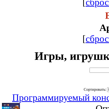
[
сброс
Ap
[
сброс
Игры, игрушки
Сортировать:
Программируемый конст
Оп