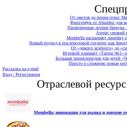
Спецп
От цветов до пения птиц: M
Фингербук от Abumba: для м
Проверенные летние бренды: 
Avenir: свежий 
Mombella расширяет линейку п
Новый подход к послеродовой гигиене: как брен
От «дикого зелёного» до «си
Игровой планшет «Таппи 9в1» о
Большая энциклопедия для детей «Ч
Просто о сложном: новые ин
Рассылка на e-mail
Вход / Регистрация
Отраслевой ресурс
Mombella: инновации для рынка и доверие ро