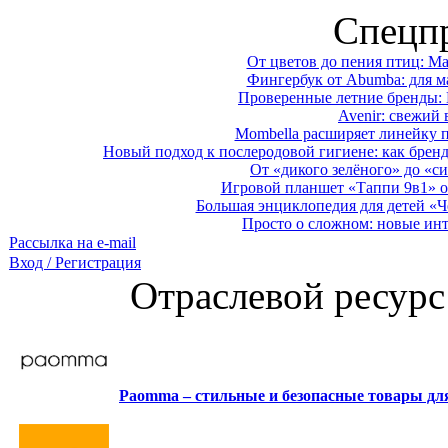
Спецп
От цветов до пения птиц: M
Фингербук от Abumba: для м
Проверенные летние бренды: 
Avenir: свежий 
Mombella расширяет линейку п
Новый подход к послеродовой гигиене: как брен
От «дикого зелёного» до «си
Игровой планшет «Таппи 9в1» о
Большая энциклопедия для детей «Ч
Просто о сложном: новые ин
Рассылка на e-mail
Вход / Регистрация
Отраслевой ресурс
Paomma – стильные и безопасные товары д