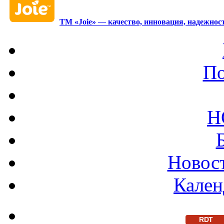
ТМ «Joie» — качество, инновация, надежност
По
Н
Новост
Кален
RDT