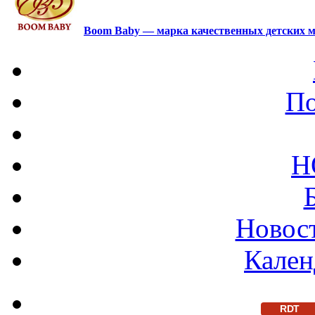
Boom Baby — марка качественных детских м
По
Н
Новост
Кален
RDT