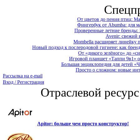
Спецп
От цветов до пения птиц: M
Фингербук от Abumba: для м
Проверенные летние бренды: 
Avenir: свежий 
Mombella расширяет линейку п
Новый подход к послеродовой гигиене: как брен
От «дикого зелёного» до «си
Игровой планшет «Таппи 9в1» о
Большая энциклопедия для детей «Ч
Просто о сложном: новые ин
Рассылка на e-mail
Вход / Регистрация
Отраслевой ресурс
Apitor: больше чем просто конструктор!