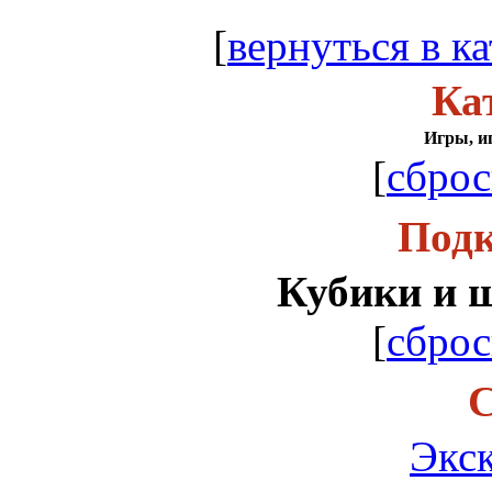
[
вернуться в ка
Ка
Игры, и
[
сброс
Подк
Кубики и 
[
сброс
С
Экс