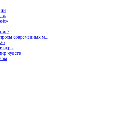
ции
даж
sic»
ание?
просы современных м...
026
е игры
мир чувств
lama