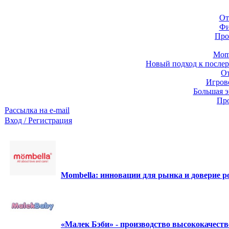
От
Фи
Про
Momb
Новый подход к послер
От
Игров
Большая э
Про
Рассылка на e-mail
Вход / Регистрация
Mombella: инновации для рынка и доверие ро
«Малек Бэби» - производство высококачест