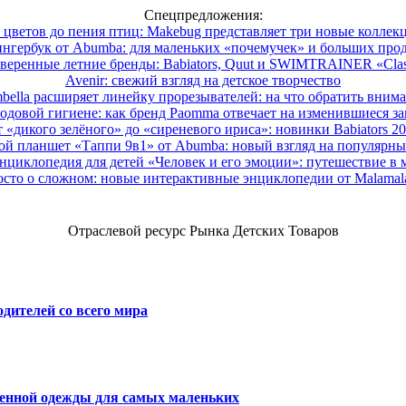
Спецпредложения:
 цветов до пения птиц: Makebug представляет три новые коллек
нгербук от Abumba: для маленьких «почемучек» и больших про
веренные летние бренды: Babiators, Quut и SWIMTRAINER «Clas
Avenir: свежий взгляд на детское творчество
ella расширяет линейку прорезывателей: на что обратить вним
одовой гигиене: как бренд Paomma отвечает на изменившиеся за
 «дикого зелёного» до «сиреневого ириса»: новинки Babiators 2
ой планшет «Таппи 9в1» от Abumba: новый взгляд на популярны
нциклопедия для детей «Человек и его эмоции»: путешествие в 
сто о сложном: новые интерактивные энциклопедии от Malama
Отраслевой ресурс Рынка Детских Товаров
дителей со всего мира
венной одежды для самых маленьких