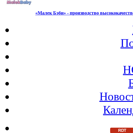
«Малек Бэби» - производство высококачест
По
Н
Новост
Кален
RDT