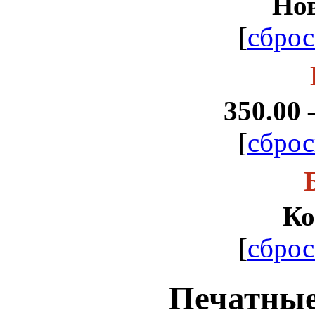
Но
[
сброс
350.00 
[
сброс
Ко
[
сброс
Печатные