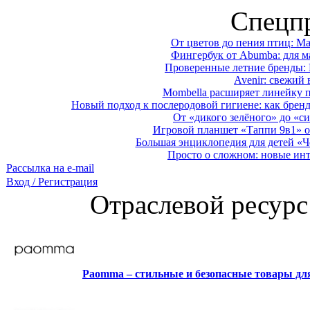
Спецп
От цветов до пения птиц: M
Фингербук от Abumba: для м
Проверенные летние бренды: 
Avenir: свежий 
Mombella расширяет линейку п
Новый подход к послеродовой гигиене: как брен
От «дикого зелёного» до «си
Игровой планшет «Таппи 9в1» о
Большая энциклопедия для детей «Ч
Просто о сложном: новые ин
Рассылка на e-mail
Вход / Регистрация
Отраслевой ресурс
Paomma – стильные и безопасные товары д