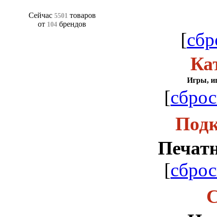
Сейчас
товаров
5501
от
брендов
104
[
сбр
Ка
Игры, и
[
сброс
Подк
Печат
[
сброс
С