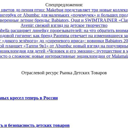
Спецпредложения:
 цветов до пения птиц: Makebug представляет три новые коллек
нгербук от Abumba: для маленьких «почемучек» и больших про
веренные летние бренды: Babiators, Quut и SWIMTRAINER «Clas
Avenir: свежий взгляд на детское творчество
ella расширяет линейку прорезывателей: на что обратить вним
одовой гигиене: как бренд Paomma отвечает на изменившиеся за
 «дикого зелёного» до «сиреневого ириса»: новинки Babiators 2
ой планшет «Таппи 9в1» от Abumba: новый взгляд на популярны
нциклопедия для детей «Человек и его эмоции»: путешествие в 
сто о сложном: новые интерактивные энциклопедии от Malama
Отраслевой ресурс Рынка Детских Товаров
ных кресел теперь в России
ь и безопасность детских товаров