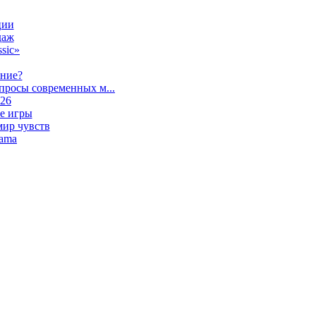
ции
даж
sic»
ание?
просы современных м...
026
е игры
мир чувств
lama