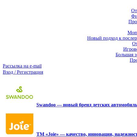
От
Фи
Про
Momb
Новый подход к послер
От
Игров
Большая э
Про
Рассылка на e-mail
Вход / Регистрация
Swandoo — новый бренд детских автомобиль
ТМ «Joie» — качество, инновация, надежност