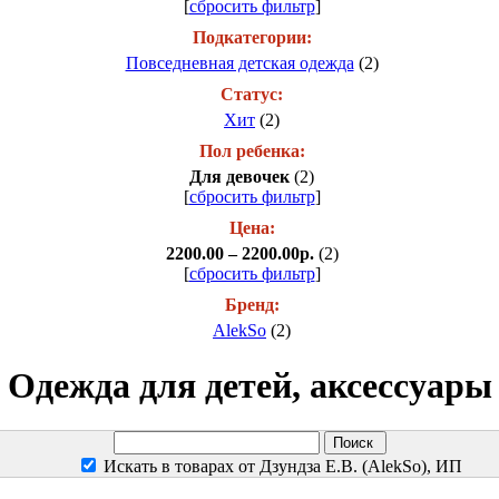
[
сбросить фильтр
]
Подкатегории:
Повседневная детская одежда
(2)
Статус:
Хит
(2)
Пол ребенка:
Для девочек
(2)
[
сбросить фильтр
]
Цена:
2200.00 – 2200.00р.
(2)
[
сбросить фильтр
]
Бренд:
AlekSo
(2)
Одежда для детей, аксессуары
Искать в товарах от Дзундза Е.В. (AlekSo), ИП