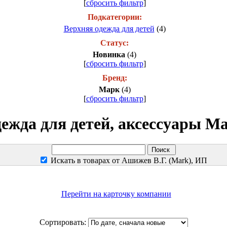
[
сбросить фильтр
]
Подкатегории:
Верхняя одежда для детей
(4)
Статус:
Новинка
(4)
[
сбросить фильтр
]
Бренд:
Марк
(4)
[
сбросить фильтр
]
ежда для детей, аксессуары М
Искать в товарах от Ашижев В.Г. (Mark), ИП
Перейти на карточку компании
Сортировать: