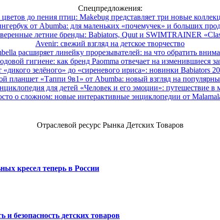
Спецпредложения:
 цветов до пения птиц: Makebug представляет три новые коллек
нгербук от Abumba: для маленьких «почемучек» и больших про
веренные летние бренды: Babiators, Quut и SWIMTRAINER «Clas
Avenir: свежий взгляд на детское творчество
ella расширяет линейку прорезывателей: на что обратить вним
одовой гигиене: как бренд Paomma отвечает на изменившиеся за
 «дикого зелёного» до «сиреневого ириса»: новинки Babiators 2
ой планшет «Таппи 9в1» от Abumba: новый взгляд на популярны
нциклопедия для детей «Человек и его эмоции»: путешествие в 
сто о сложном: новые интерактивные энциклопедии от Malama
Отраслевой ресурс Рынка Детских Товаров
ных кресел теперь в России
ь и безопасность детских товаров