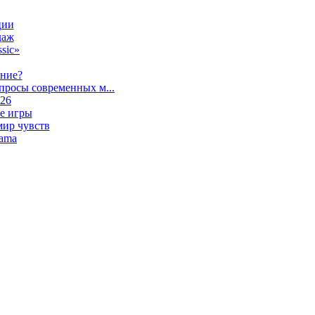
ции
даж
sic»
ание?
просы современных м...
026
е игры
мир чувств
lama