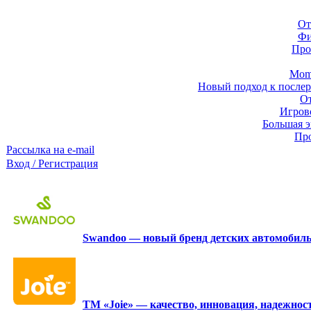
От
Фи
Про
Momb
Новый подход к послер
От
Игров
Большая э
Про
Рассылка на e-mail
Вход / Регистрация
Swandoo — новый бренд детских автомобиль
ТМ «Joie» — качество, инновация, надежност