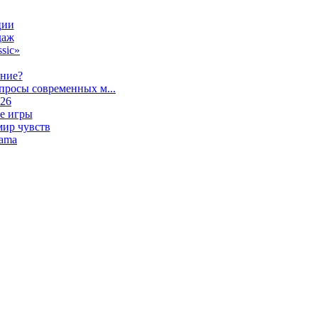
ции
даж
sic»
ание?
просы современных м...
026
е игры
мир чувств
lama