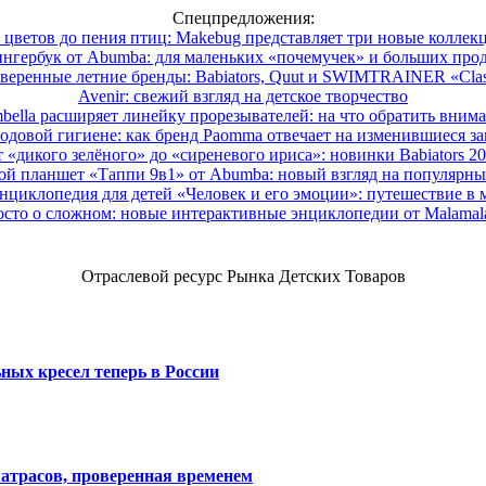
Спецпредложения:
 цветов до пения птиц: Makebug представляет три новые коллек
нгербук от Abumba: для маленьких «почемучек» и больших про
веренные летние бренды: Babiators, Quut и SWIMTRAINER «Clas
Avenir: свежий взгляд на детское творчество
ella расширяет линейку прорезывателей: на что обратить вним
одовой гигиене: как бренд Paomma отвечает на изменившиеся за
 «дикого зелёного» до «сиреневого ириса»: новинки Babiators 2
ой планшет «Таппи 9в1» от Abumba: новый взгляд на популярны
нциклопедия для детей «Человек и его эмоции»: путешествие в 
сто о сложном: новые интерактивные энциклопедии от Malama
Отраслевой ресурс Рынка Детских Товаров
ных кресел теперь в России
атрасов, проверенная временем