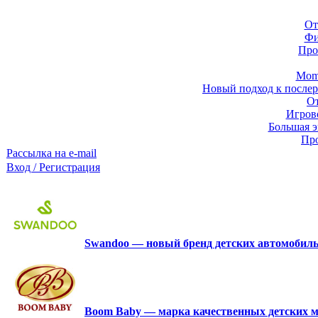
От
Фи
Про
Momb
Новый подход к послер
От
Игров
Большая э
Про
Рассылка на e-mail
Вход / Регистрация
Swandoo — новый бренд детских автомобиль
Boom Baby — марка качественных детских м