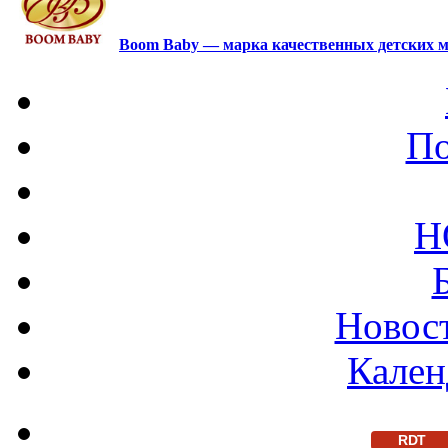
Boom Baby — марка качественных детских м
По
Н
Новост
Кален
RDT