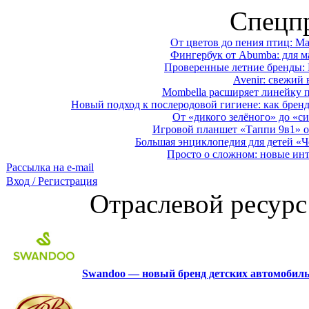
Спецп
От цветов до пения птиц: M
Фингербук от Abumba: для м
Проверенные летние бренды: 
Avenir: свежий 
Mombella расширяет линейку п
Новый подход к послеродовой гигиене: как брен
От «дикого зелёного» до «си
Игровой планшет «Таппи 9в1» о
Большая энциклопедия для детей «Ч
Просто о сложном: новые ин
Рассылка на e-mail
Вход / Регистрация
Отраслевой ресурс
Swandoo — новый бренд детских автомобиль