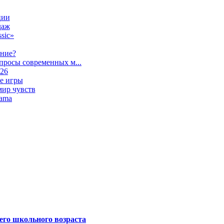
ции
даж
sic»
ание?
просы современных м...
026
е игры
мир чувств
lama
его школьного возраста