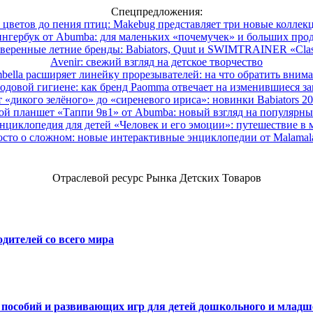
Спецпредложения:
 цветов до пения птиц: Makebug представляет три новые коллек
нгербук от Abumba: для маленьких «почемучек» и больших про
веренные летние бренды: Babiators, Quut и SWIMTRAINER «Clas
Avenir: свежий взгляд на детское творчество
ella расширяет линейку прорезывателей: на что обратить вним
одовой гигиене: как бренд Paomma отвечает на изменившиеся за
 «дикого зелёного» до «сиреневого ириса»: новинки Babiators 2
ой планшет «Таппи 9в1» от Abumba: новый взгляд на популярны
нциклопедия для детей «Человек и его эмоции»: путешествие в 
сто о сложном: новые интерактивные энциклопедии от Malama
Отраслевой ресурс Рынка Детских Товаров
дителей со всего мира
х пособий и развивающих игр для детей дошкольного и младш