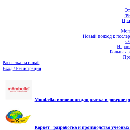
От
Фи
Про
Momb
Новый подход к послер
От
Игров
Большая э
Про
Рассылка на e-mail
Вход / Регистрация
Mombella: инновации для рынка и доверие ро
Корвет - разработка и производство учебны