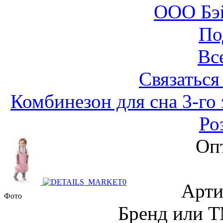
ООО Бэ
По
Вс
Связаться
Комбинезон для сна 3-го 
Ро
Оп
Арти
Фото
Бренд или Т