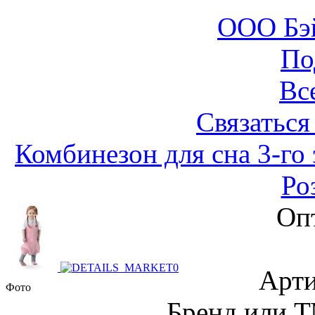
ООО Бэ
По
Вс
Связаться
Комбинезон для сна 3-го 
Ро
Оп
Арти
Фото
Бренд или Т