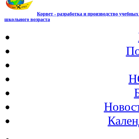
Корвет - разработка и производство учебны
школьного возраста
По
Н
Новост
Кален