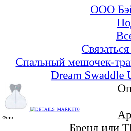
ООО Бэ
По
Вс
Связаться
Спальный мешочек-тран
Dream Swaddle 
Оп
Ар
Фото
Бренд или Т