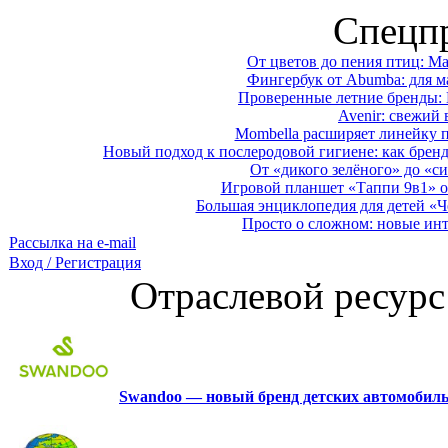
Спецп
От цветов до пения птиц: M
Фингербук от Abumba: для м
Проверенные летние бренды: 
Avenir: свежий 
Mombella расширяет линейку п
Новый подход к послеродовой гигиене: как брен
От «дикого зелёного» до «си
Игровой планшет «Таппи 9в1» о
Большая энциклопедия для детей «Ч
Просто о сложном: новые ин
Рассылка на e-mail
Вход / Регистрация
Отраслевой ресурс
Swandoo — новый бренд детских автомобиль