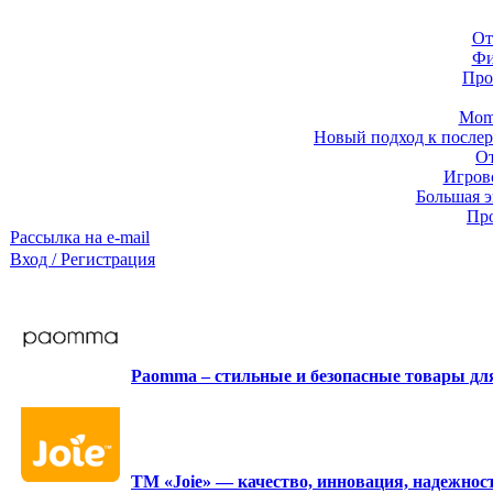
От
Фи
Про
Momb
Новый подход к послер
От
Игров
Большая э
Про
Рассылка на e-mail
Вход / Регистрация
Paomma – стильные и безопасные товары д
ТМ «Joie» — качество, инновация, надежност