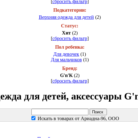
[
сбросить фильтр
]
Подкатегории:
Верхняя одежда для детей
(2)
Статус:
Хит
(2)
[
сбросить фильтр
]
Пол ребенка:
Для девочек
(1)
Для мальчиков
(1)
Бренд:
G'n'K
(2)
[
сбросить фильтр
]
ежда для детей, аксессуары G'
Искать в товарах от Ариадна-96, ООО