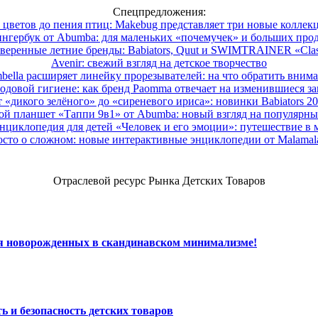
Спецпредложения:
 цветов до пения птиц: Makebug представляет три новые коллек
нгербук от Abumba: для маленьких «почемучек» и больших про
веренные летние бренды: Babiators, Quut и SWIMTRAINER «Clas
Avenir: свежий взгляд на детское творчество
ella расширяет линейку прорезывателей: на что обратить вним
одовой гигиене: как бренд Paomma отвечает на изменившиеся за
 «дикого зелёного» до «сиреневого ириса»: новинки Babiators 2
ой планшет «Таппи 9в1» от Abumba: новый взгляд на популярны
нциклопедия для детей «Человек и его эмоции»: путешествие в 
сто о сложном: новые интерактивные энциклопедии от Malama
Отраслевой ресурс Рынка Детских Товаров
ля новорожденных в скандинавском минимализме!
ь и безопасность детских товаров