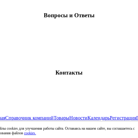
Вопросы и Ответы
Контакты
ная
Справочник компаний
Товары
Новости
Календарь
Регистрация
Все права защищены и охраняются законом
лы cookies для улучшения работы сайта. Оставаясь на нашем сайте, вы соглашаетесь с
009 - 2026 RDT-INFO.RU - Отраслевой ресурс рынка детских тов
зования файлов
cookies.