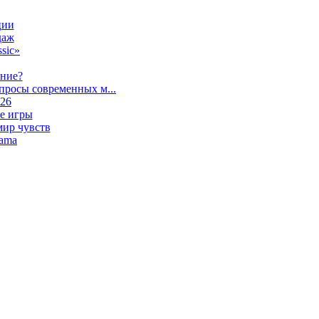
ции
даж
sic»
ание?
просы современных м...
026
е игры
мир чувств
lama