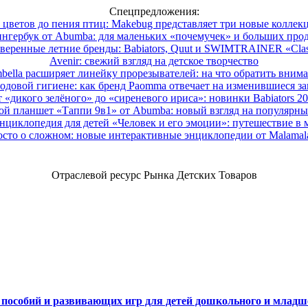
Спецпредложения:
 цветов до пения птиц: Makebug представляет три новые коллек
нгербук от Abumba: для маленьких «почемучек» и больших про
веренные летние бренды: Babiators, Quut и SWIMTRAINER «Clas
Avenir: свежий взгляд на детское творчество
ella расширяет линейку прорезывателей: на что обратить вним
одовой гигиене: как бренд Paomma отвечает на изменившиеся за
 «дикого зелёного» до «сиреневого ириса»: новинки Babiators 2
ой планшет «Таппи 9в1» от Abumba: новый взгляд на популярны
нциклопедия для детей «Человек и его эмоции»: путешествие в 
сто о сложном: новые интерактивные энциклопедии от Malama
Отраслевой ресурс Рынка Детских Товаров
х пособий и развивающих игр для детей дошкольного и младш