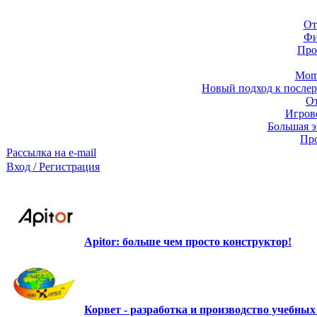
От
Фи
Про
Momb
Новый подход к послер
От
Игров
Большая э
Про
Рассылка на e-mail
Вход / Регистрация
Apitor: больше чем просто конструктор!
Корвет - разработка и производство учебны