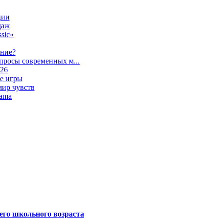
ции
даж
sic»
ание?
просы современных м...
026
е игры
мир чувств
lama
его школьного возраста