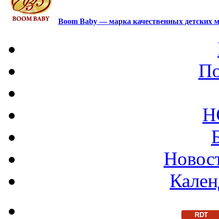
Boom Baby — марка качественных детских м
По
Н
Новост
Кален
RDT