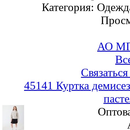
Категория: Одежда
Просм
АО М
Вс
Связаться
45141 Куртка демисез
паст
Оптов