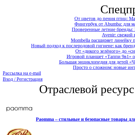
Спецп
От цветов до пения птиц: M
Фингербук от Abumba: для м
Проверенные летние бренды: 
Avenir: свежий 
Mombella расширяет линейку п
Новый подход к послеродовой гигиене: как брен
От «дикого зелёного» до «си
Игровой планшет «Таппи 9в1» о
Большая энциклопедия для детей «Ч
Просто о сложном: новые ин
Рассылка на e-mail
Вход / Регистрация
Отраслевой ресурс
Paomma – стильные и безопасные товары д