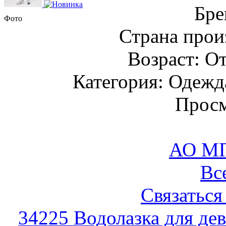
Бре
Фото
Страна прои
Возраст: От
Категория: Одежда
Просм
АО М
Вс
Связаться
34225 Водолазка для де