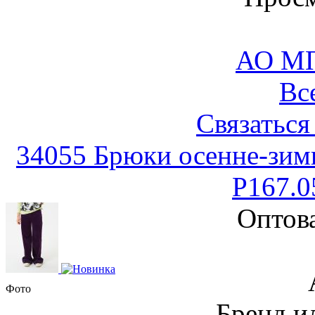
АО М
Вс
Связаться
34055 Брюки осенне-зимн
P167.0
Оптов
Фото
Бренд и