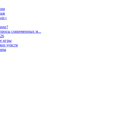
ции
даж
sic»
ание?
просы современных м...
026
е игры
мир чувств
lama