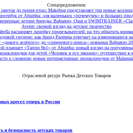
Спецпредложения:
 цветов до пения птиц: Makebug представляет три новые коллек
нгербук от Abumba: для маленьких «почемучек» и больших про
веренные летние бренды: Babiators, Quut и SWIMTRAINER «Clas
Avenir: свежий взгляд на детское творчество
ella расширяет линейку прорезывателей: на что обратить вним
одовой гигиене: как бренд Paomma отвечает на изменившиеся за
 «дикого зелёного» до «сиреневого ириса»: новинки Babiators 2
ой планшет «Таппи 9в1» от Abumba: новый взгляд на популярны
нциклопедия для детей «Человек и его эмоции»: путешествие в 
сто о сложном: новые интерактивные энциклопедии от Malama
Отраслевой ресурс Рынка Детских Товаров
ных кресел теперь в России
ь и безопасность детских товаров