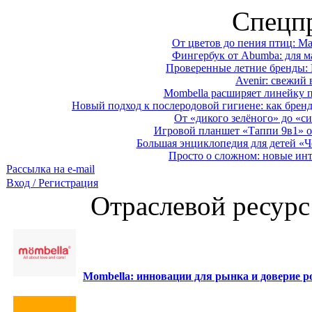
Спецп
От цветов до пения птиц: M
Фингербук от Abumba: для м
Проверенные летние бренды: 
Avenir: свежий 
Mombella расширяет линейку п
Новый подход к послеродовой гигиене: как брен
От «дикого зелёного» до «си
Игровой планшет «Таппи 9в1» о
Большая энциклопедия для детей «Ч
Просто о сложном: новые ин
Рассылка на e-mail
Вход / Регистрация
Отраслевой ресурс
Mombella: инновации для рынка и доверие ро