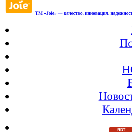
ТМ «Joie» — качество, инновация, надежност
По
Н
Новост
Кален
RDT