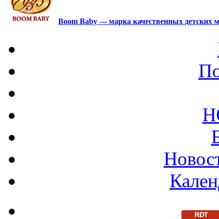
Boom Baby — марка качественных детских м
По
Н
Новост
Кален
RDT