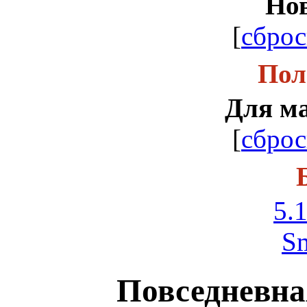
Но
[
сброс
Пол
Для м
[
сброс
5.1
S
Повседневна