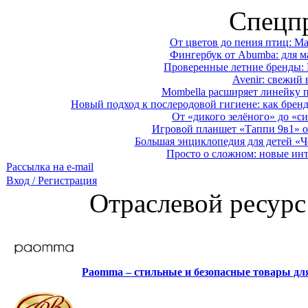
Спецп
От цветов до пения птиц: M
Фингербук от Abumba: для м
Проверенные летние бренды: 
Avenir: свежий 
Mombella расширяет линейку п
Новый подход к послеродовой гигиене: как брен
От «дикого зелёного» до «си
Игровой планшет «Таппи 9в1» о
Большая энциклопедия для детей «Ч
Просто о сложном: новые ин
Рассылка на e-mail
Вход / Регистрация
Отраслевой ресурс
Paomma – стильные и безопасные товары д