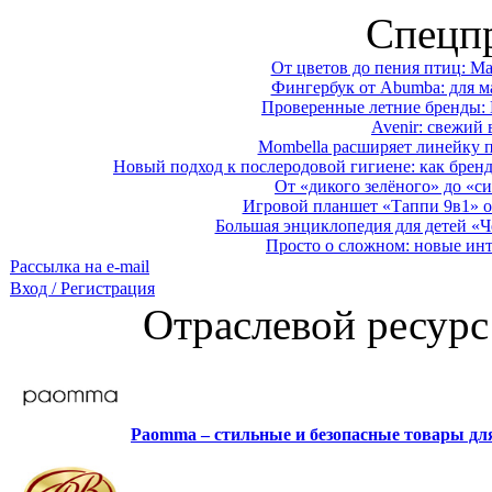
Спецп
От цветов до пения птиц: M
Фингербук от Abumba: для м
Проверенные летние бренды: 
Avenir: свежий 
Mombella расширяет линейку п
Новый подход к послеродовой гигиене: как брен
От «дикого зелёного» до «си
Игровой планшет «Таппи 9в1» о
Большая энциклопедия для детей «Ч
Просто о сложном: новые ин
Рассылка на e-mail
Вход / Регистрация
Отраслевой ресурс
Paomma – стильные и безопасные товары д