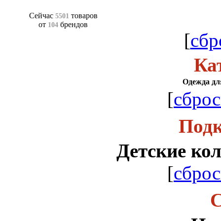
Сейчас
товаров
5501
от
брендов
104
[
сбр
Ка
Одежда для
[
сброс
Подк
Детские кол
[
сброс
С