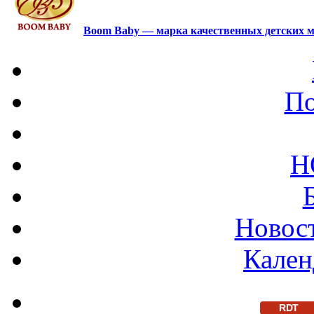
Boom Baby — марка качественных детских м
По
Н
Новост
Кален
RDT