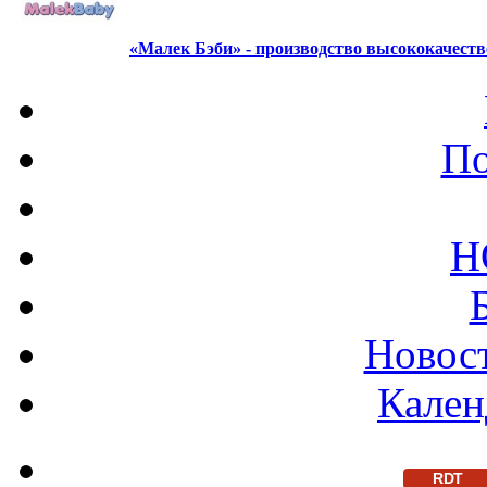
«Малек Бэби» - производство высококачест
По
Н
Новост
Кален
RDT