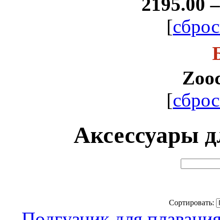
2195.00 –
[
сброс
Zooc
[
сброс
Аксессуары дл
Сортировать:
Подгузник для плавания