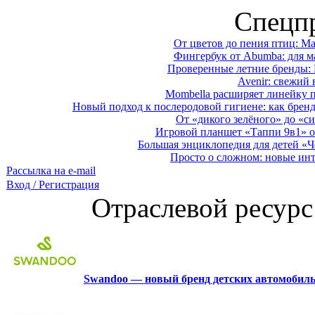
Спецп
От цветов до пения птиц: M
Фингербук от Abumba: для м
Проверенные летние бренды: 
Avenir: свежий 
Mombella расширяет линейку п
Новый подход к послеродовой гигиене: как брен
От «дикого зелёного» до «си
Игровой планшет «Таппи 9в1» о
Большая энциклопедия для детей «Ч
Просто о сложном: новые ин
Рассылка на e-mail
Вход / Регистрация
Отраслевой ресурс
Swandoo — новый бренд детских автомобиль