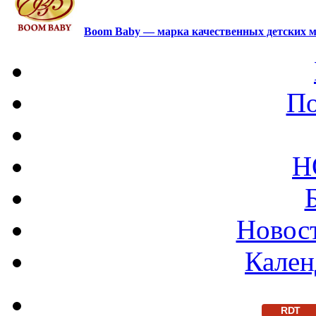
Boom Baby — марка качественных детских м
По
Н
Новост
Кален
RDT