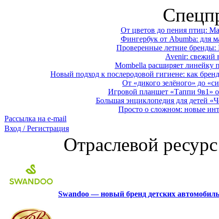
Спецп
От цветов до пения птиц: M
Фингербук от Abumba: для м
Проверенные летние бренды: 
Avenir: свежий 
Mombella расширяет линейку п
Новый подход к послеродовой гигиене: как брен
От «дикого зелёного» до «си
Игровой планшет «Таппи 9в1» о
Большая энциклопедия для детей «Ч
Просто о сложном: новые ин
Рассылка на e-mail
Вход / Регистрация
Отраслевой ресурс
Swandoo — новый бренд детских автомобиль