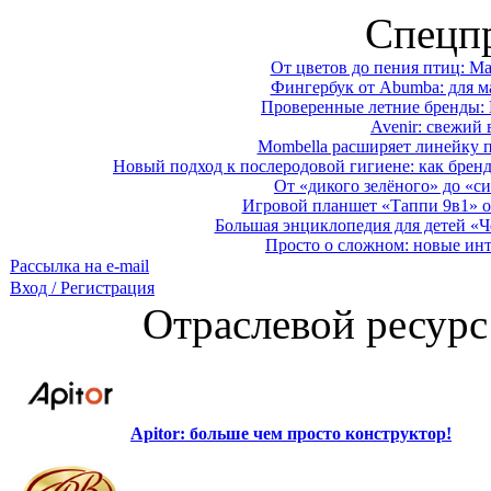
Спецп
От цветов до пения птиц: M
Фингербук от Abumba: для м
Проверенные летние бренды: 
Avenir: свежий 
Mombella расширяет линейку п
Новый подход к послеродовой гигиене: как брен
От «дикого зелёного» до «си
Игровой планшет «Таппи 9в1» о
Большая энциклопедия для детей «Ч
Просто о сложном: новые ин
Рассылка на e-mail
Вход / Регистрация
Отраслевой ресурс
Apitor: больше чем просто конструктор!