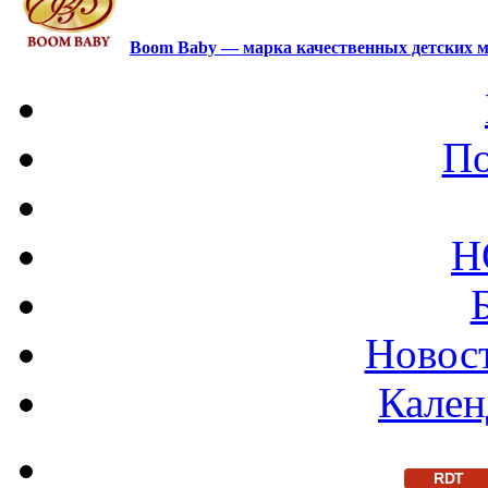
Boom Baby — марка качественных детских м
По
Н
Новост
Кален
RDT