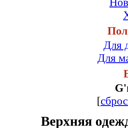
Нов
Пол
Для 
Для м
G'
[
сброс
Верхняя одежд