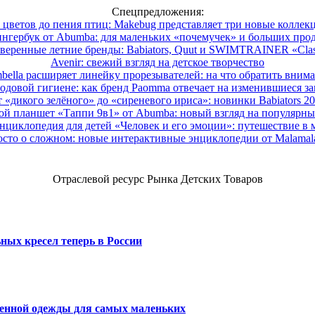
Спецпредложения:
 цветов до пения птиц: Makebug представляет три новые коллек
нгербук от Abumba: для маленьких «почемучек» и больших про
веренные летние бренды: Babiators, Quut и SWIMTRAINER «Clas
Avenir: свежий взгляд на детское творчество
ella расширяет линейку прорезывателей: на что обратить вним
одовой гигиене: как бренд Paomma отвечает на изменившиеся за
 «дикого зелёного» до «сиреневого ириса»: новинки Babiators 2
ой планшет «Таппи 9в1» от Abumba: новый взгляд на популярны
нциклопедия для детей «Человек и его эмоции»: путешествие в 
сто о сложном: новые интерактивные энциклопедии от Malama
Отраслевой ресурс Рынка Детских Товаров
ных кресел теперь в России
венной одежды для самых маленьких