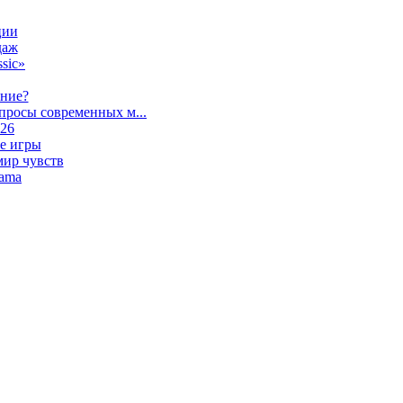
ции
даж
sic»
ание?
просы современных м...
026
е игры
мир чувств
lama