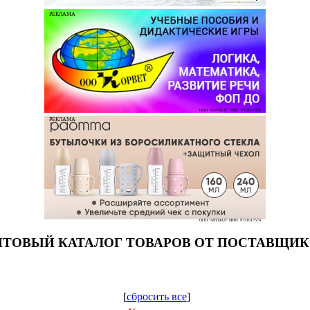
РЕКЛАМА
ООО "КОРВЕТ" ИНН: 7803021829
РЕКЛАМА
ООО "АРТИАЛ" ИНН: 9731017574
ТОВЫЙ КАТАЛОГ ТОВАРОВ ОТ ПОСТАВЩИ
[
сбросить все
]