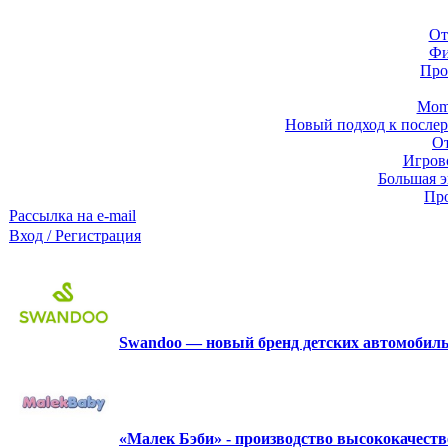
От
Фи
Про
Momb
Новый подход к послер
От
Игров
Большая э
Про
Рассылка на e-mail
Вход / Регистрация
Swandoo — новый бренд детских автомобиль
«Малек Бэби» - производство высококачест