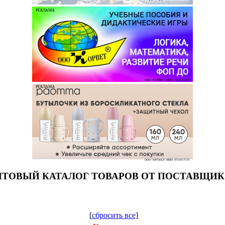
РЕКЛАМА
ООО "КОРВЕТ" ИНН: 7803021829
РЕКЛАМА
ООО "АРТИАЛ" ИНН: 9731017574
ТОВЫЙ КАТАЛОГ ТОВАРОВ ОТ ПОСТАВЩИ
[
сбросить все
]