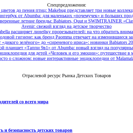
Спецпредложения:
 цветов до пения птиц: Makebug представляет три новые коллек
нгербук от Abumba: для маленьких «почемучек» и больших про
веренные летние бренды: Babiators, Quut и SWIMTRAINER «Clas
Avenir: свежий взгляд на детское творчество
ella расширяет линейку прорезывателей: на что обратить вним
одовой гигиене: как бренд Paomma отвечает на изменившиеся за
 «дикого зелёного» до «сиреневого ириса»: новинки Babiators 2
ой планшет «Таппи 9в1» от Abumba: новый взгляд на популярны
нциклопедия для детей «Человек и его эмоции»: путешествие в 
сто о сложном: новые интерактивные энциклопедии от Malama
Отраслевой ресурс Рынка Детских Товаров
дителей со всего мира
ь и безопасность детских товаров