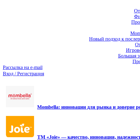
От
Фи
Про
Momb
Новый подход к послер
От
Игров
Большая э
Про
Рассылка на e-mail
Вход / Регистрация
Mombella: инновации для рынка и доверие ро
ТМ «Joie» — качество, инновация, надежност