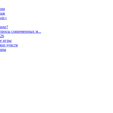
ции
даж
sic»
ание?
просы современных м...
026
е игры
мир чувств
lama