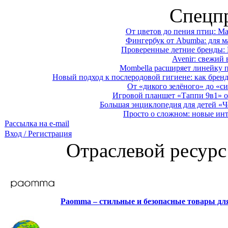
Спецп
От цветов до пения птиц: M
Фингербук от Abumba: для м
Проверенные летние бренды: 
Avenir: свежий 
Mombella расширяет линейку п
Новый подход к послеродовой гигиене: как брен
От «дикого зелёного» до «си
Игровой планшет «Таппи 9в1» о
Большая энциклопедия для детей «Ч
Просто о сложном: новые ин
Рассылка на e-mail
Вход / Регистрация
Отраслевой ресурс
Paomma – стильные и безопасные товары д