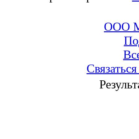
ООО М
По
Вс
Связаться
Результ