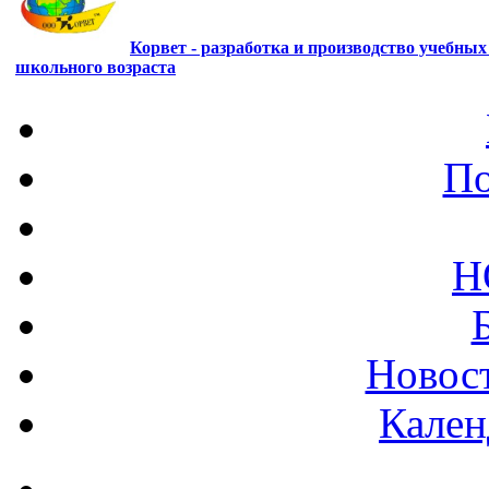
Корвет - разработка и производство учебны
школьного возраста
По
Н
Новост
Кален