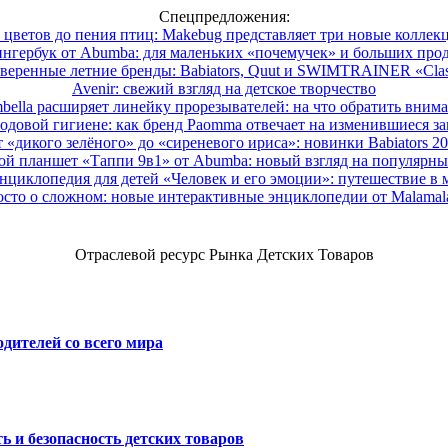
Спецпредложения:
 цветов до пения птиц: Makebug представляет три новые коллек
нгербук от Abumba: для маленьких «почемучек» и больших про
веренные летние бренды: Babiators, Quut и SWIMTRAINER «Clas
Avenir: свежий взгляд на детское творчество
ella расширяет линейку прорезывателей: на что обратить вним
одовой гигиене: как бренд Paomma отвечает на изменившиеся за
 «дикого зелёного» до «сиреневого ириса»: новинки Babiators 2
ой планшет «Таппи 9в1» от Abumba: новый взгляд на популярны
нциклопедия для детей «Человек и его эмоции»: путешествие в 
сто о сложном: новые интерактивные энциклопедии от Malama
Отраслевой ресурс Рынка Детских Товаров
дителей со всего мира
ь и безопасность детских товаров