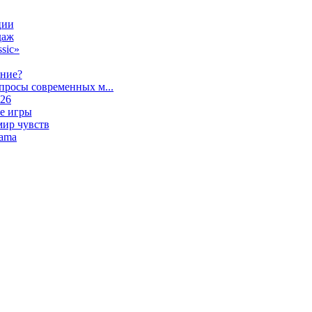
ции
даж
sic»
ание?
просы современных м...
026
е игры
мир чувств
lama