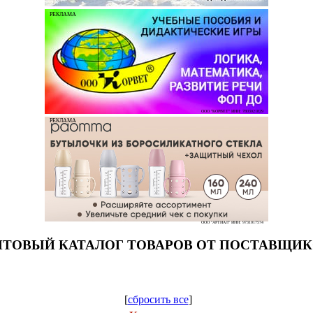
РЕКЛАМА
ООО "КОРВЕТ" ИНН: 7803021829
РЕКЛАМА
ООО "АРТИАЛ" ИНН: 9731017574
ТОВЫЙ КАТАЛОГ ТОВАРОВ ОТ ПОСТАВЩИ
[
сбросить все
]