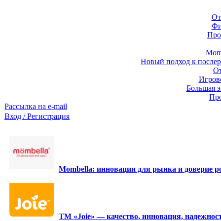
От
Фи
Про
Momb
Новый подход к послер
От
Игров
Большая э
Про
Рассылка на e-mail
Вход / Регистрация
Mombella: инновации для рынка и доверие ро
ТМ «Joie» — качество, инновация, надежност