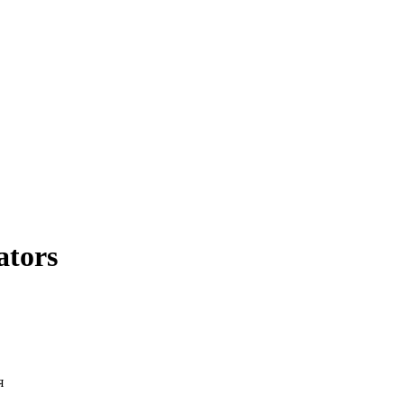
ators
я